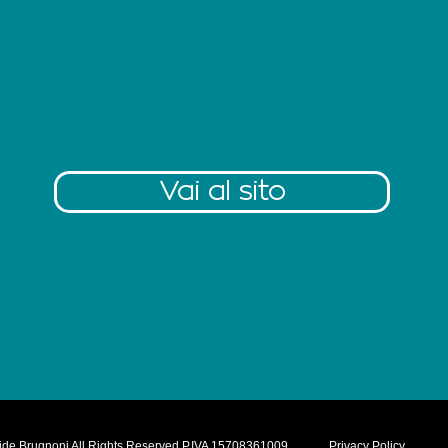
Vai al sito
ide Brugnoni All Rights Reserved P.IVA 15708361009
Privacy Policy