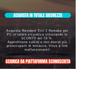
ACQUISTA IN TOTALE SICUREZZA
Acquista Resident Evil 2 Remake per
PC in totale sicurezza utilizzando lo
SCONTO del 70 %.
Approfittane subito e non dovrai più
preoccuparti di minacce, Virus e link
malfunzionanti!
SCARICA DA PIATTAFORMA SCONOSCIUTA
ATTENZIONE: Non scaricarlo, oltre
a essere illegale potrebbe
danneggiare in modo irreversibile i
l tuo
PC con Virus